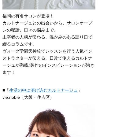
福岡の有名サロンが登場！
カルトナージュとの出会いから、サロンオープ
ンの秘話、日々の悩みまで。
主宰者の人柄が伝わる、温かみのある語り口で
綴るコラムです。
ヴォーグ学園天神校でレッスンを行う人気イン
ストラクターが伝える、日常で使えるカルトナ
ージュが満載♪製作のインスピレーションが沸き
ます！
■「
生活の中に溶け込むカルトナージュ
」
vie.noble（大阪・住吉区）