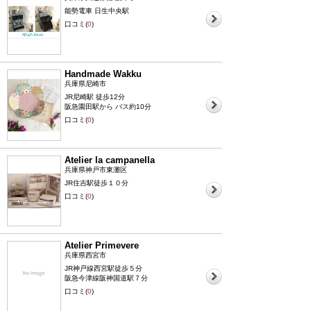
能勢電車 日生中央駅
口コミ(
0
)
Handmade Wakku
兵庫県尼崎市
JR尼崎駅 徒歩12分
阪急園田駅から バス約10分
口コミ(
0
)
Atelier la campanella
兵庫県神戸市東灘区
JR住吉駅徒歩１０分
口コミ(
0
)
Atelier Primevere
兵庫県西宮市
JR神戸線西宮駅徒歩５分
阪急今津線阪神国道駅７分
口コミ(
0
)