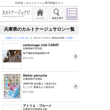
日本初！カルトナージュ専門情報サイト
兵庫県のカルトナージュサロン一覧
新着順
|
口コミが多い順
| よく見られているサロン順(過去3日間) |
住所順
cartonnage club CARAT
兵庫県神戸市北区
神戸電鉄有馬線神鉄六甲
口コミ(
1
)
Atelier perruche
兵庫県神戸市西区
JR神戸線 魚住駅より徒歩15分
たこバス 青葉台より徒歩3分
口コミ(
0
)
アトリエ・ブルーメ
兵庫県川辺郡猪名川町