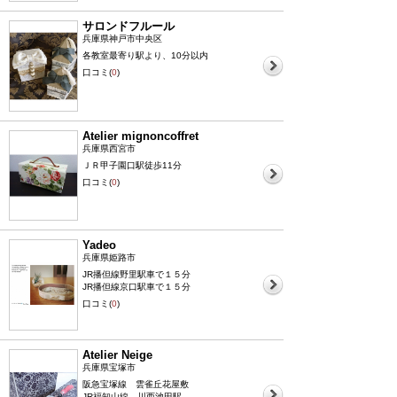
サロンドフルール
兵庫県神戸市中央区
各教室最寄り駅より、10分以内
口コミ(
0
)
Atelier mignoncoffret
兵庫県西宮市
ＪＲ甲子園口駅徒歩11分
口コミ(
0
)
Yadeo
兵庫県姫路市
JR播但線野里駅車で１５分
JR播但線京口駅車で１５分
口コミ(
0
)
Atelier Neige
兵庫県宝塚市
阪急宝塚線 雲雀丘花屋敷
JR福知山線 川西池田駅