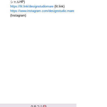
シャルHP)
https://lit.link/designstudiomare
(lit.link)
https://www.instagram.com/designstudio.mare
(Instagram)
クチコミ(
0
)