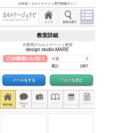
日本初！カルトナージュ専門情報サイト
教室詳細
兵庫県のカルトナージュ教室
design studio.MARE
今週
6
累計
1867
メールをする
ブログを読む
クチコミ
ギャラリー
コース
お知らせ
教室詳細
スケジュール
(
0
)