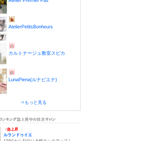
Atelier Premier Pas
AtelierPetitsBonheurs
カルトナージュ教室スピカ
LunaPiena(ルナピエナ)
⇒もっと見る
↑急上昇
ルランドゥイエ
134位から41位に大幅ランクアップ！