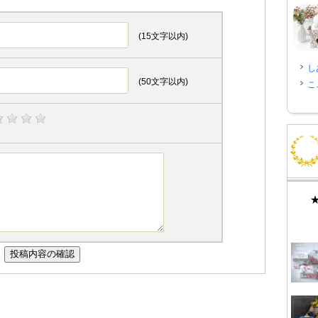
(15文字以内)
し
(50文字以内)
こ