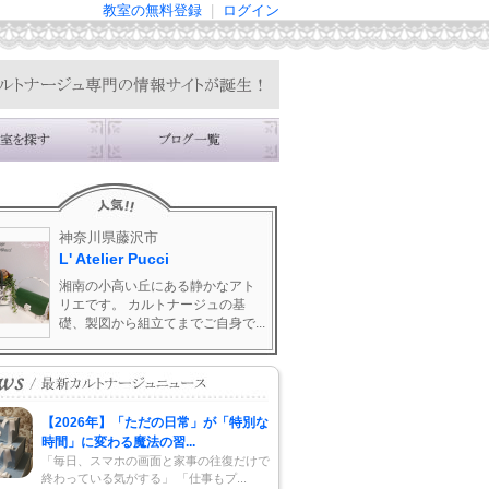
教室の無料登録
|
ログイン
神奈川県藤沢市
L' Atelier Pucci
湘南の小高い丘にある静かなアト
リエです。 カルトナージュの基
礎、製図から組立てまでご自身で...
【2026年】「ただの日常」が「特別な
時間」に変わる魔法の習...
「毎日、スマホの画面と家事の往復だけで
終わっている気がする」 「仕事もプ...