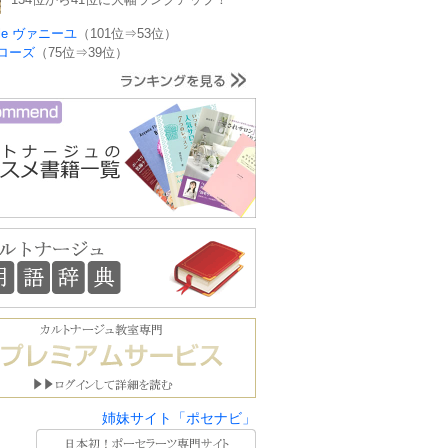
ille ヴァニーユ
（101位⇒53位）
ローズ
（75位⇒39位）
姉妹サイト「ポセナビ」