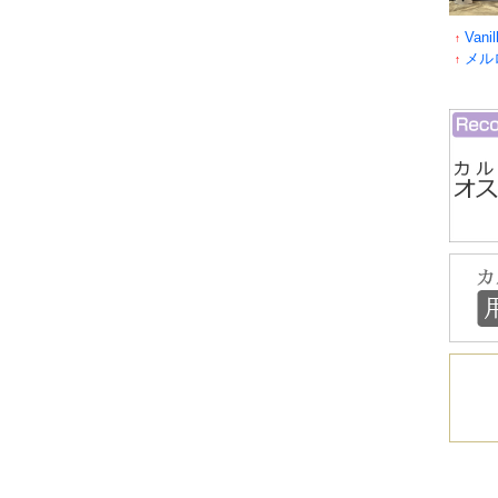
Van
↑
メル
↑