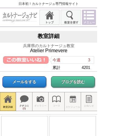
日本初！カルトナージュ専門情報サイト
教室詳細
兵庫県のカルトナージュ教室
Atelier Primevere
今週
3
累計
4201
メールをする
ブログを読む
クチコミ
ギャラリー
コース
お知らせ
教室詳細
スケジュール
(
0
)