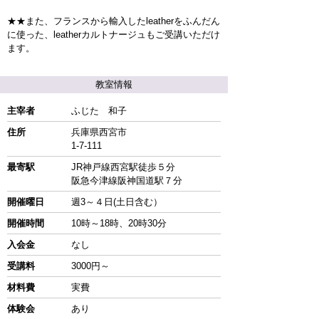
★★また、フランスから輸入したleatherをふんだん
に使った、leatherカルトナージュもご受講いただけ
ます。
教室情報
主宰者
ふじた 和子
住所
兵庫県西宮市
1-7-111
最寄駅
JR神戸線西宮駅徒歩５分
阪急今津線阪神国道駅７分
開催曜日
週3～４日(土日含む）
開催時間
10時～18時、20時30分
入会金
なし
受講料
3000円～
材料費
実費
体験会
あり