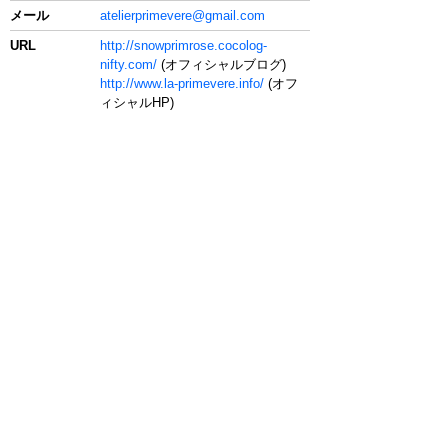
メール
atelierprimevere@gmail.com
URL
http://snowprimrose.cocolog-
nifty.com/
(オフィシャルブログ)
http://www.la-primevere.info/
(オフ
ィシャルHP)