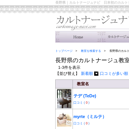
長野県｜カルトナージュナビ 日本初のカルト
トップページ
教室を検索する
長野県のカル
長野県のカルトナージュ教
1-3件を表示
【並び替え】
新着順
口コミが多い順
教室名
テデ (TeDe)
口コミ
(
0
)
myrte（ミルテ）
口コミ
(
0
)