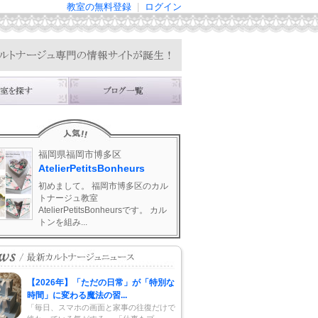
教室の無料登録
|
ログイン
福岡県福岡市博多区
AtelierPetitsBonheurs
初めまして。 福岡市博多区のカル
トナージュ教室
AtelierPetitsBonheursです。 カル
トンを組み...
【2026年】「ただの日常」が「特別な
時間」に変わる魔法の習...
「毎日、スマホの画面と家事の往復だけで