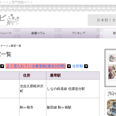
ナージュ専門情報サイト
トナージュ教室一覧
室一覧
よく見られている教室順(過去3日間)
住所順
住所
最寄駅
北佐久郡軽井沢
しなの鉄道線 信濃追分駅
町
駒ヶ根市
飯田線 駒ヶ根駅