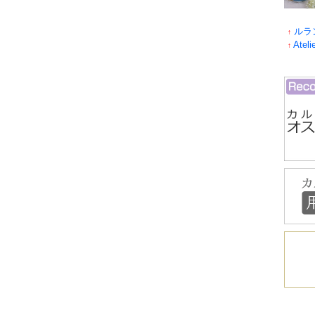
ルラ
↑
Ateli
↑