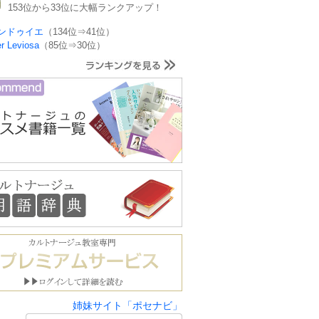
153位から33位に大幅ランクアップ！
ンドゥイエ
（134位⇒41位）
er Leviosa
（85位⇒30位）
姉妹サイト「ポセナビ」