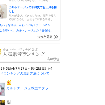
終わっている気がする」 「仕事もプ...
カルトナージュの和雑貨でお正月を愉
しむ
年末が近づいてきましたね。 新年を迎え
る頃になると、おせちの材料を準備し...
あわせを運ぶ。かわいい鳥モチーフのカ...
ころ華やぐ。カルトナージュの「春色雑...
★8月3日付(7月27日～8月2日集計分)
⇒ランキングの集計方法について
カルトナージュ教室エクラ