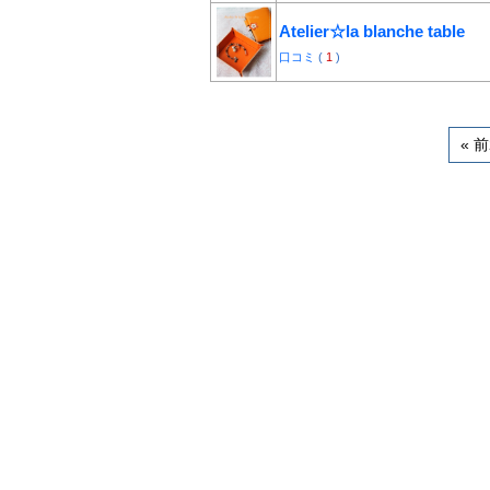
Atelier☆la blanche table
口コミ
(
1
)
« 