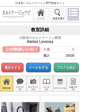
日本初！カルトナージュ専門情報サイト
教室詳細
大阪府のカルトナージュ教室
Atelier Leviosa
今週
6
累計
25439
電話をする
メールをする
ブログを読む
クチコミ
ギャラリー
コース
お知らせ
教室詳細
スケジュール
(
5
)
(
12
)
(
2
)
(
0
)