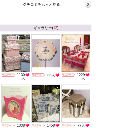
クチコミをもっと見る
ギャラリー(
12
)
1130
1229
86人
人
人
1338
77人
1458