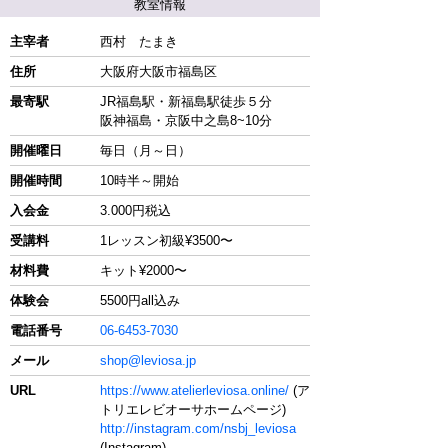
教室情報
主宰者
西村 たまき
住所
大阪府大阪市福島区
最寄駅
JR福島駅・新福島駅徒歩５分
阪神福島・京阪中之島8~10分
開催曜日
毎日（月～日）
開催時間
10時半～開始
入会金
3.000円税込
受講料
1レッスン初級¥3500〜
材料費
キット¥2000〜
体験会
5500円all込み
電話番号
06-6453-7030
メール
shop@leviosa.jp
URL
https://www.atelierleviosa.online/
(ア
トリエレビオーサホームページ)
http://instagram.com/nsbj_leviosa
(Instagram)