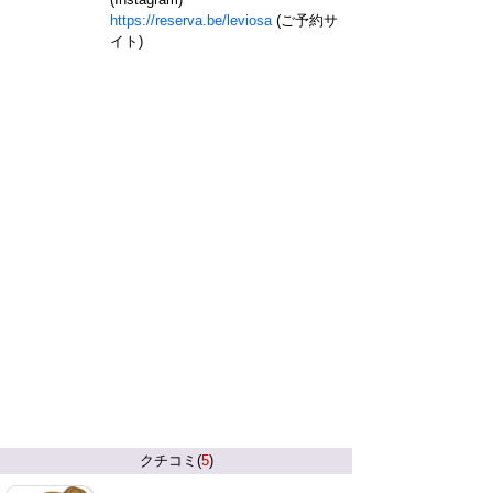
https://reserva.be/leviosa
(ご予約サ
イト)
クチコミ(
5
)