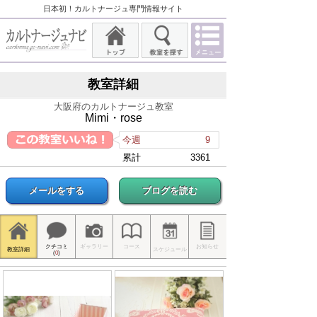
日本初！カルトナージュ専門情報サイト
教室詳細
大阪府のカルトナージュ教室
Mimi・rose
今週
9
累計
3361
メールをする
ブログを読む
クチコミ
ギャラリー
コース
お知らせ
教室詳細
スケジュール
(
0
)