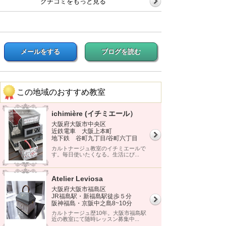
クチコミをもっと見る
メールをする
ブログを読む
この地域のおすすめ教室
ichimière (イチミエール）
大阪府大阪市中央区
近鉄電車 大阪上本町
地下鉄 谷町九丁目/谷町六丁目
カルトナージュ教室のイチミエールで
す。毎日使いたくなる。生活にぴ...
Atelier Leviosa
大阪府大阪市福島区
JR福島駅・新福島駅徒歩５分
阪神福島・京阪中之島8~10分
カルトナージュ歴10年。大阪市福島駅
近の教室にて随時レッスン募集中...