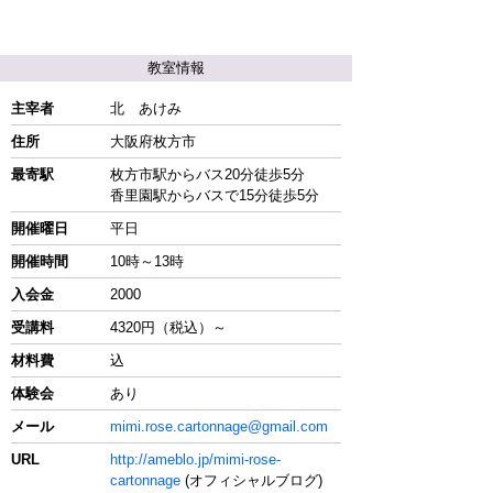
教室情報
主宰者
北 あけみ
住所
大阪府枚方市
最寄駅
枚方市駅からバス20分徒歩5分
香里園駅からバスで15分徒歩5分
開催曜日
平日
開催時間
10時～13時
入会金
2000
受講料
4320円（税込）～
材料費
込
体験会
あり
メール
mimi.rose.cartonnage@gmail.com
URL
http://ameblo.jp/mimi-rose-
cartonnage
(オフィシャルブログ)