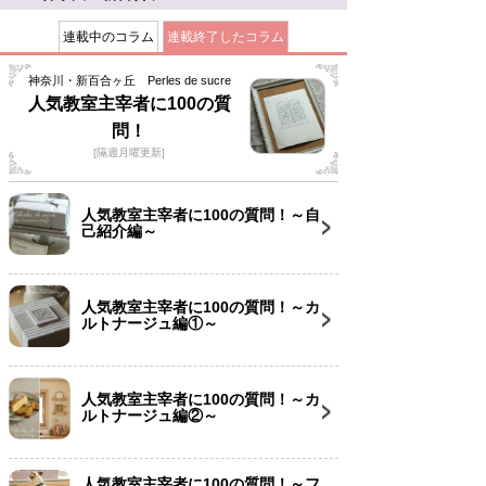
連載中のコラム
連載終了したコラム
神奈川・新百合ヶ丘 Perles de sucre
人気教室主宰者に100の質
問！
[隔週月曜更新]
人気教室主宰者に100の質問！～自
己紹介編～
人気教室主宰者に100の質問！～カ
ルトナージュ編①～
人気教室主宰者に100の質問！～カ
ルトナージュ編②～
人気教室主宰者に100の質問！～フ