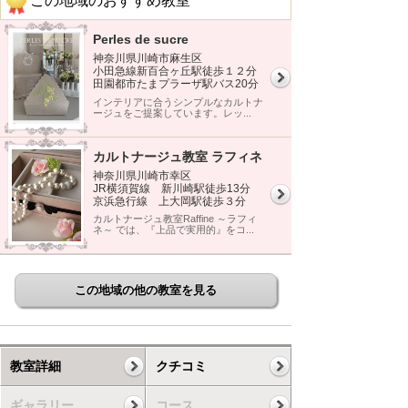
この地域のおすすめ教室
Perles de sucre
神奈川県川崎市麻生区
小田急線新百合ヶ丘駅徒歩１２分
田園都市たまプラーザ駅バス20分
インテリアに合うシンプルなカルトナ
ージュをご提案しています。レッ...
カルトナージュ教室 ラフィネ
神奈川県川崎市幸区
JR横須賀線 新川崎駅徒歩13分
京浜急行線 上大岡駅徒歩３分
カルトナージュ教室Raffine ～ラフィ
ネ～ では、『上品で実用的』をコ...
この地域の他の教室を見る
教室詳細
クチコミ
ギャラリー
コース