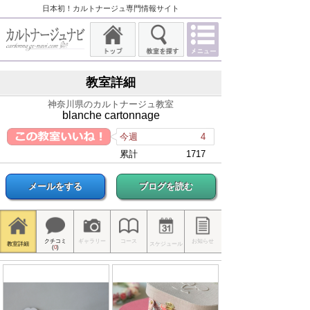
日本初！カルトナージュ専門情報サイト
教室詳細
神奈川県のカルトナージュ教室
blanche cartonnage
今週
4
累計
1717
メールをする
ブログを読む
クチコミ
ギャラリー
コース
お知らせ
教室詳細
スケジュール
(
0
)