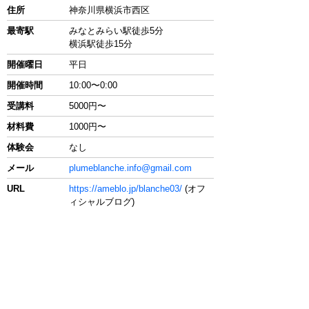
住所
神奈川県横浜市西区
最寄駅
みなとみらい駅徒歩5分
横浜駅徒歩15分
開催曜日
平日
開催時間
10:00〜0:00
受講料
5000円〜
材料費
1000円〜
体験会
なし
メール
plumeblanche.info@gmail.com
URL
https://ameblo.jp/blanche03/
(オフ
ィシャルブログ)