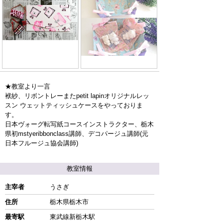
★教室より一言
袱紗、リボントレーまたpetit lapinオリジナルレッ
スン ウェットティッシュケースをやっておりま
す。
日本ヴォーグ転写紙コースインストラクター、栃木
県初mstyeribbonclass講師、デコパージュ講師(元
日本フルージュ協会講師)
教室情報
主宰者
うさぎ
住所
栃木県栃木市
最寄駅
東武線新栃木駅