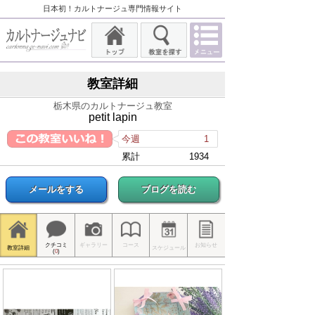
日本初！カルトナージュ専門情報サイト
教室詳細
栃木県のカルトナージュ教室
petit lapin
今週
1
累計
1934
メールをする
ブログを読む
クチコミ
ギャラリー
コース
お知らせ
教室詳細
スケジュール
(
0
)