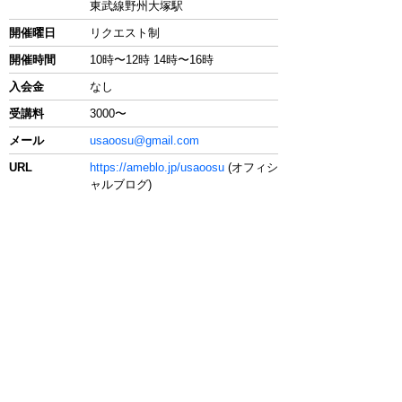
東武線野州大塚駅
開催曜日
リクエスト制
開催時間
10時〜12時 14時〜16時
入会金
なし
受講料
3000〜
メール
usaoosu@gmail.com
URL
https://ameblo.jp/usaoosu
(オフィシ
ャルブログ)