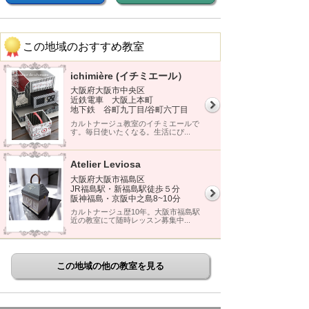
この地域のおすすめ教室
ichimière (イチミエール）
大阪府大阪市中央区
近鉄電車 大阪上本町
地下鉄 谷町九丁目/谷町六丁目
カルトナージュ教室のイチミエールで
す。毎日使いたくなる。生活にぴ...
Atelier Leviosa
大阪府大阪市福島区
JR福島駅・新福島駅徒歩５分
阪神福島・京阪中之島8~10分
カルトナージュ歴10年。大阪市福島駅
近の教室にて随時レッスン募集中...
この地域の他の教室を見る