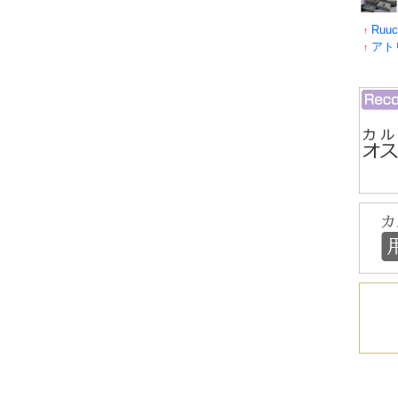
Ruuc
↑
アト
↑