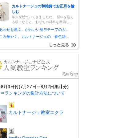
カルトナージュの和雑貨でお正月を愉
しむ
年末が近づいてきましたね。 新年を迎え
る頃になると、おせちの材料を準備し...
あわせを運ぶ。かわいい鳥モチーフのカ...
ころ華やぐ。カルトナージュの「春色雑...
★8月3日付(7月27日～8月2日集計分)
⇒ランキングの集計方法について
カルトナージュ教室エクラ