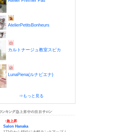
Atelier Premier Pas
AtelierPetitsBonheurs
カルトナージュ教室スピカ
LunaPiena(ルナピエナ)
⇒もっと見る
↑急上昇
Salon Hanaka
171位から65位に大幅ランクアップ！