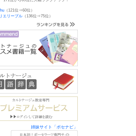
hu
（121位⇒60位）
リエリーブル
（136位⇒75位）
姉妹サイト「ポセナビ」