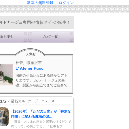
教室の無料登録
|
ログイン
神奈川県藤沢市
L' Atelier Pucci
湘南の小高い丘にある静かなアト
リエです。 カルトナージュの基
礎、製図から組立てまでご自身で...
【2026年】「ただの日常」が「特別な
時間」に変わる魔法の習...
「毎日、スマホの画面と家事の往復だけで
終わっている気がする」 「仕事もプ...