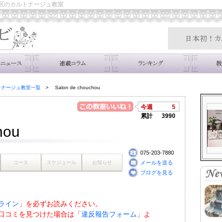
都市北区のカルトナージュ教室
トナージュ教室一覧
Salon de chouchou
今週
5
累計
3990
hou
075-203-7880
コース
スケジュール
お知らせ
メールを送る
ブログを見る
ライン
」を必ずお読みください。
口コミを見つけた場合は「
違反報告フォーム
」よ