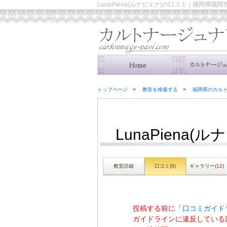
LunaPiena(ルナピエナ)の口コミ｜福岡県
トップページ
教室を検索する
福岡県のカル
LunaPiena(
教室詳細
口コミ(
0
)
ギャラリー(
12
)
投稿する前に「
口コミガイド
ガイドラインに違反している