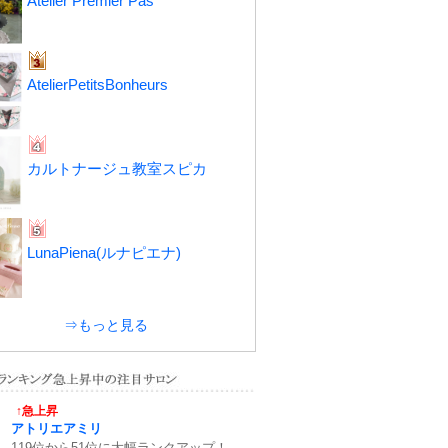
Atelier Premier Pas
AtelierPetitsBonheurs
カルトナージュ教室スピカ
LunaPiena(ルナピエナ)
⇒もっと見る
↑急上昇
アトリエアミリ
119位から51位に大幅ランクアップ！