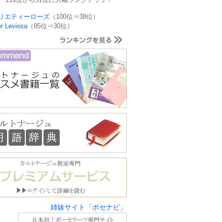
リエティーローズ
（100位⇒38位）
er Leviosa
（85位⇒30位）
姉妹サイト「ポセナビ」