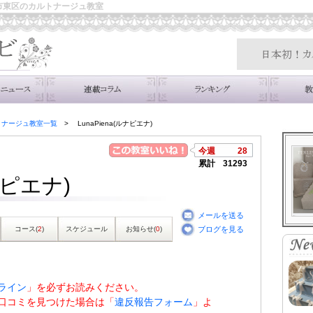
福岡市東区のカルトナージュ教室
トナージュ教室一覧
LunaPiena(ルナピエナ)
今週
28
累計
31293
ルナピエナ)
メールを送る
コース(
2
)
スケジュール
お知らせ(
0
)
ブログを見る
ライン
」を必ずお読みください。
口コミを見つけた場合は「
違反報告フォーム
」よ