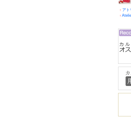
アト
↑
Ateli
↑